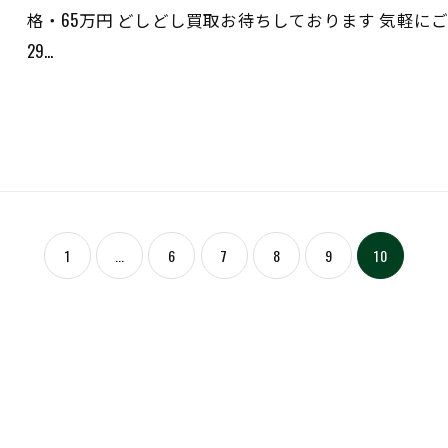
格・65万円 どしどし買取お待ちしております 気軽にご
29…
1
...
6
7
8
9
10