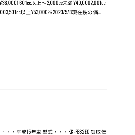
0001,601cc以上〜2,000cc未満¥40,0002,001cc
0003,501cc以上¥53,000※2023/5/8現在鉄の価…
・平成15年車 型式・・・KK-FE82EG 買取価