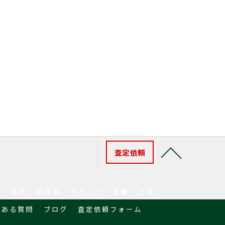
査定依頼
廃車
事故車
トラック
重機
出張
くある質問
ブログ
査定依頼フォーム