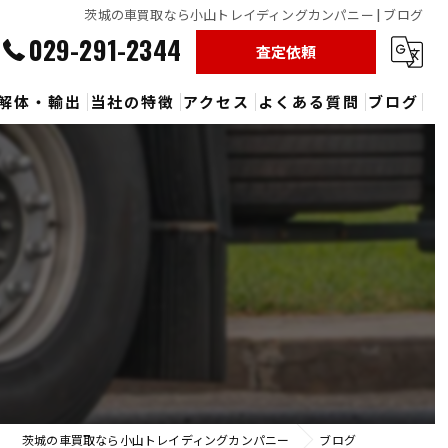
茨城の車買取なら小山トレイディングカンパニー | ブログ
029-291-2344
査定依頼
解体・輸出
当社の特徴
アクセス
よくある質問
ブログ
廃車
【本社】小山トレイディングカンパニー
事故車
秋葉営業所
トラック
リサイクルシステム事業部
重機
出張
茨城の車買取なら小山トレイディングカンパニー
ブログ