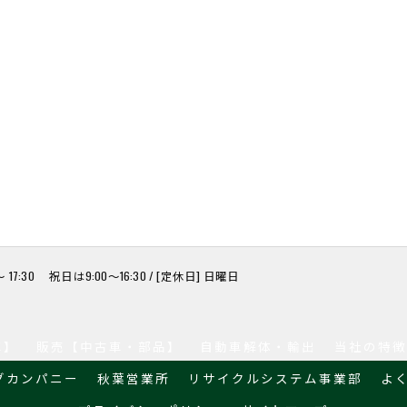
 17:30 祝日は9:00～16:30 / [定休日] 日曜日
車】
販売【中古車・部品】
自動車解体・輸出
当社の特徴
グカンパニー
秋葉営業所
リサイクルシステム事業部
よ