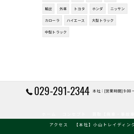
輸出
外車
トヨタ
ホンダ
ニッサン
カローラ
ハイエース
大型トラック
中型トラック
029-291-2344
本社：[営業時間] 9:00 〜
ホーム
コンセプト
買取【廃車・事故
アクセス
【本社】小山トレイディン